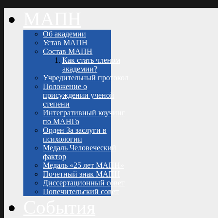
МАПН
Об академии
Устав МАПН
Состав МАПН
Как стать членом
академии?
Учредительный протокол
Положение о
присуждении ученой
степени
Интегративный коучинг
по МАНГо
Орден За заслуги в
психологии
Медаль Человеческий
фактор
Медаль «25 лет МАПН»
Почетный знак МАПН
Диссертационный совет
Попечительский совет
События