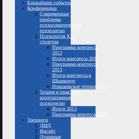
Ближайшие события
Конференции
Современные
проблемы
психосоматической
психологии
Психология XXI
столетия
Программа конгресса
2012
Итоги конгресса 2012
Программа конгресса
2013
Итоги конгресса в
Шымкенте
Новиковские чтения 2016
Теория и практика
интегративной
психологии
Итоги 2013
Программа конгесса 2014
Тренинги
ДМД
Инсайт
Духовные