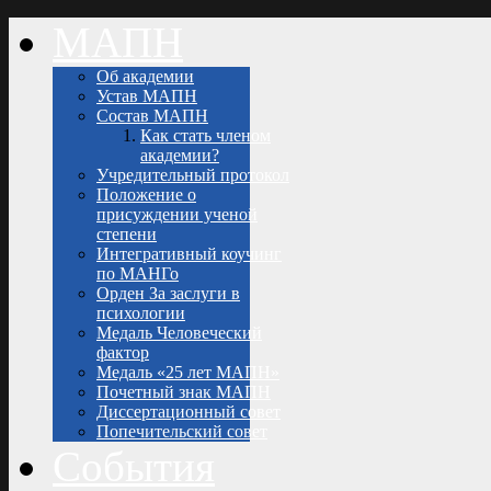
МАПН
Об академии
Устав МАПН
Состав МАПН
Как стать членом
академии?
Учредительный протокол
Положение о
присуждении ученой
степени
Интегративный коучинг
по МАНГо
Орден За заслуги в
психологии
Медаль Человеческий
фактор
Медаль «25 лет МАПН»
Почетный знак МАПН
Диссертационный совет
Попечительский совет
События