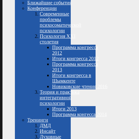
Ближайшие события
Конференции
Современные
проблемы
психосоматической
психологии
Психология XXI
столетия
Программа конгресса
2012
Итоги конгресса 2012
Программа конгресса
2013
Итоги конгресса в
Шымкенте
Новиковские чтения 2016
Теория и практика
интегративной
психологии
Итоги 2013
Программа конгесса 2014
Тренинги
ДМД
Инсайт
Духовные