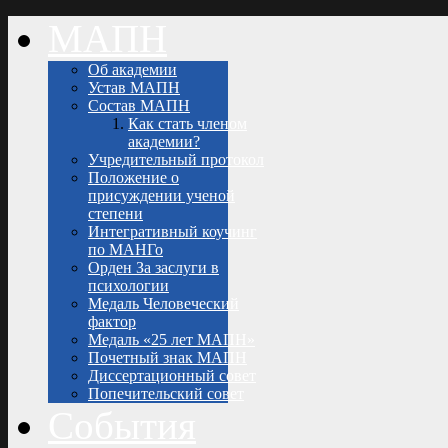
МАПН
Об академии
Устав МАПН
Состав МАПН
Как стать членом
академии?
Учредительный протокол
Положение о
присуждении ученой
степени
Интегративный коучинг
по МАНГо
Орден За заслуги в
психологии
Медаль Человеческий
фактор
Медаль «25 лет МАПН»
Почетный знак МАПН
Диссертационный совет
Попечительский совет
События