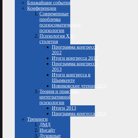
Ближайшие события
Конференции
Современные
проблемы
психосоматической
психологии
Психология XXI
столетия
Программа конгресса
2012
Итоги конгресса 2012
Программа конгресса
2013
Итоги конгресса в
Шымкенте
Новиковские чтения 2016
Теория и практика
интегративной
психологии
Итоги 2013
Программа конгесса 2014
Тренинги
ДМД
Инсайт
Духовные