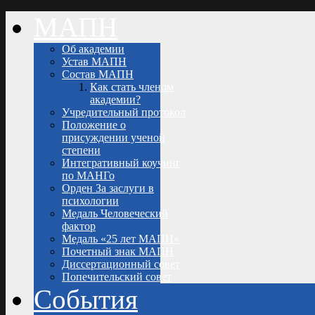
МАПН
Об академии
Устав МАПН
Состав МАПН
Как стать членом
академии?
Учредительный протокол
Положение о
присуждении ученой
степени
Интегративный коучинг
по МАНГо
Орден За заслуги в
психологии
Медаль Человеческий
фактор
Медаль «25 лет МАПН»
Почетный знак МАПН
Диссертационный совет
Попечительский совет
События