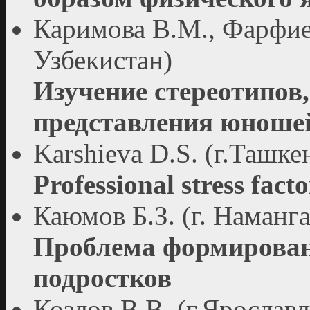
Каримова В.М., Фарфиев
Узбекистан)
Изучение стереотипов
представления юношеи
Karshieva D.S. (г.Ташке
Professional stress fact
Каюмов Б.З. (г. Наманга
Проблема формирован
подростков
Козлов В.В. (г.Ярославл