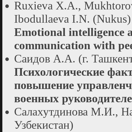
Ruxieva X.A., Mukhtorov
Ibodullaeva I.N. (Nukus)
Emotional intelligence as
communication with pee
Саидов А.А. (г. Ташкент
Психологические фак
повышение управленче
военных руководителе
Салахутдинова М.И., На
Узбекистан)