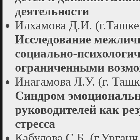
деятельности
Илхамова Д.И. (г.Ташке
Исследование межличн
социально-психологиче
ограниченными возмо
Инагамова Л.У. (г. Ташк
Синдром эмоциональн
руководителей как ре
стресса
Кабулова С.Б. (г.Урганч