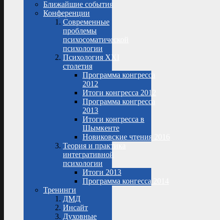
Ближайшие события
Конференции
Современные
проблемы
психосоматической
психологии
Психология XXI
столетия
Программа конгресса
2012
Итоги конгресса 2012
Программа конгресса
2013
Итоги конгресса в
Шымкенте
Новиковские чтения 2016
Теория и практика
интегративной
психологии
Итоги 2013
Программа конгесса 2014
Тренинги
ДМД
Инсайт
Духовные