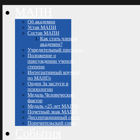
МАПН
Об академии
Устав МАПН
Состав МАПН
Как стать членом
академии?
Учредительный протокол
Положение о
присуждении ученой
степени
Интегративный коучинг
по МАНГо
Орден За заслуги в
психологии
Медаль Человеческий
фактор
Медаль «25 лет МАПН»
Почетный знак МАПН
Диссертационный совет
Попечительский совет
События