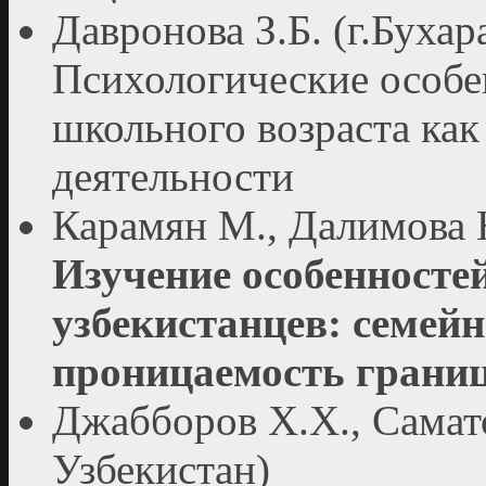
Давронова З.Б. (г.Бухар
Психологические особе
школьного возраста как
деятельности
Карамян М., Далимова Н
Изучение особенностей
узбекистанцев: семей
проницаемость границ
Джабборов Х.Х., Самато
Узбекистан)