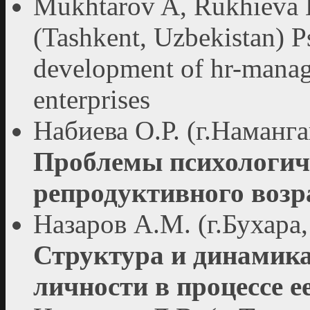
Mukhtarov A, Rukhievа 
(Tashkent, Uzbekistan) Р
develoрment of hr-mаnаge
enterрrises
Набиева О.Р. (г.Наманга
Проблемы психологич
репродуктивного возр
Назаров А.М. (г.Бухара,
Структура и динамик
личности в процессе е