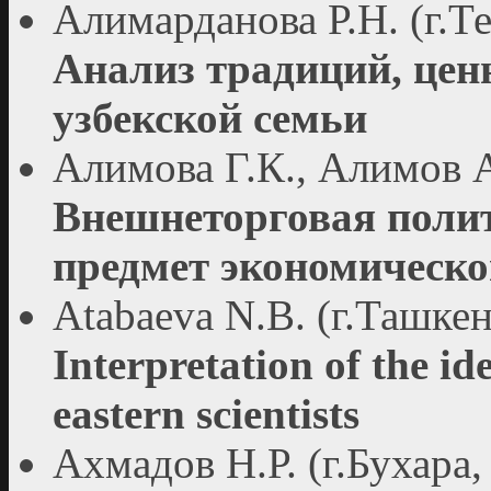
Алимарданова Р.Н. (г.Т
Анализ традиций, цен
узбекской семьи
Алимова Г.К., Алимов А
Внешнеторговая полит
предмет экономическо
Atabaeva N.B. (г.Ташкен
Interpretation of the id
eastern scientists
Ахмадов Н.Р. (г.Бухара,