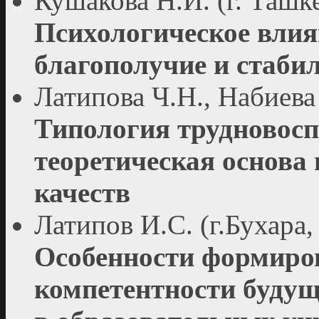
Кушакова Н.И. (г. Ташк
Психологическое влия
благополучие и стаби
Латипова Ч.Н., Набиева
Типология трудновосп
теоретическая основа
качеств
Латипов И.С. (г.Бухара,
Особенности формиро
компетентности буду