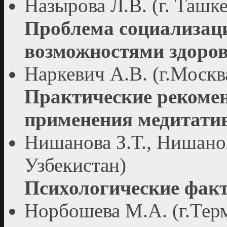
Назырова Л.В. (г. Ташке
Проблема социализаци
возможностями здоро
Наркевич А.В. (г.Москв
Практические рекомен
применения медитати
Нишанова З.Т., Нишанов
Узбекистан)
Психологические фак
Норбошева М.А. (г.Тер