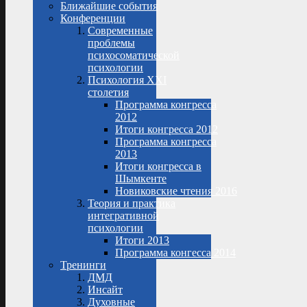
Ближайшие события
Конференции
Современные
проблемы
психосоматической
психологии
Психология XXI
столетия
Программа конгресса
2012
Итоги конгресса 2012
Программа конгресса
2013
Итоги конгресса в
Шымкенте
Новиковские чтения 2016
Теория и практика
интегративной
психологии
Итоги 2013
Программа конгесса 2014
Тренинги
ДМД
Инсайт
Духовные