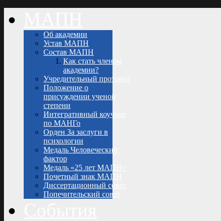
МАПН
Об академии
Устав МАПН
Состав МАПН
Как стать членом
академии?
Учредительный протокол
Положение о
присуждении ученой
степени
Интегративный коучинг
по МАНГо
Орден За заслуги в
психологии
Медаль Человеческий
фактор
Медаль «25 лет МАПН»
Почетный знак МАПН
Диссертационный совет
Попечительский совет
События