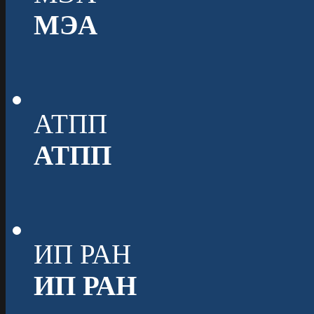
МЭА
АТПП
АТПП
ИП РАН
ИП РАН