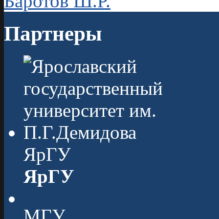
Баротов Ш.Р.
Партнеры
ЯрГУ
ЯрГУ
МГУ