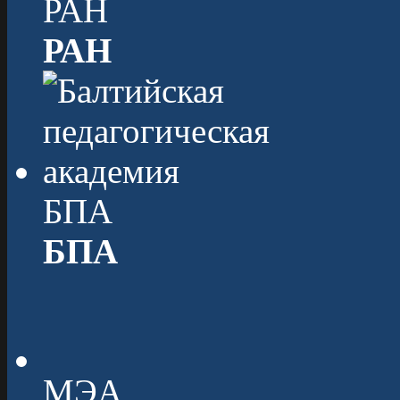
РАН
РАН
БПА
БПА
МЭА