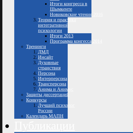
Итоги конгресса в
Шымкенте
Новиковские чтения 2016
Теория и практика
интегративной
психологии
Итоги 2013
Программа конгесса 2014
Тренинги
ДМД
Инсайт
Духовные
странствия
Персона
Интерперсона
Трансперсона
Анима и Анимус
Защиты диссертаций
Конкурсы
Лучший психолог
России
Календарь МАПН
Публикации