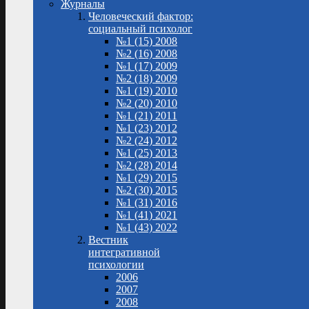
Журналы
Человеческий фактор:
социальный психолог
№1 (15) 2008
№2 (16) 2008
№1 (17) 2009
№2 (18) 2009
№1 (19) 2010
№2 (20) 2010
№1 (21) 2011
№1 (23) 2012
№2 (24) 2012
№1 (25) 2013
№2 (28) 2014
№1 (29) 2015
№2 (30) 2015
№1 (31) 2016
№1 (41) 2021
№1 (43) 2022
Вестник
интегративной
психологии
2006
2007
2008