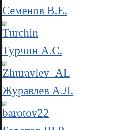
Семенов В.Е.
Турчин А.С.
Журавлев А.Л.