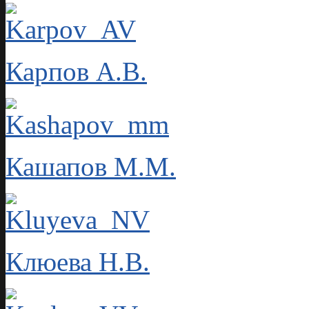
Карпов А.В.
Кашапов М.М.
Клюева Н.В.