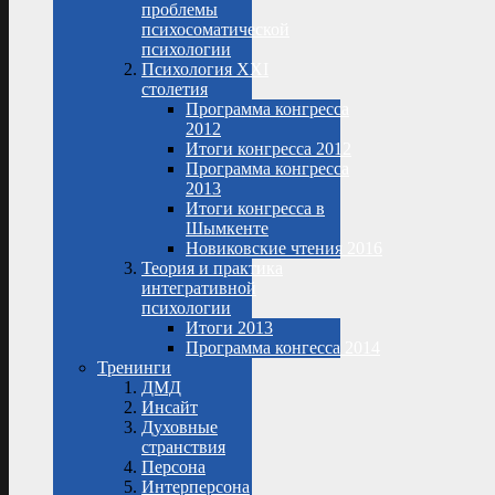
проблемы
психосоматической
психологии
Психология XXI
столетия
Программа конгресса
2012
Итоги конгресса 2012
Программа конгресса
2013
Итоги конгресса в
Шымкенте
Новиковские чтения 2016
Теория и практика
интегративной
психологии
Итоги 2013
Программа конгесса 2014
Тренинги
ДМД
Инсайт
Духовные
странствия
Персона
Интерперсона