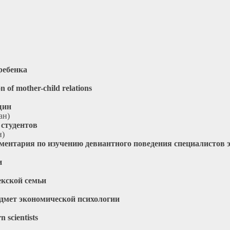
ребенка
 of mother-child relations
щин
ан)
 студентов
н)
ументария по изучению девиантного поведения специалистов
и
екской семьи
дмет экономической психологии
n scientists