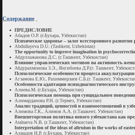
Содержание
ПРЕДИСЛОВИЕ
Aбадов О.Р. (г.Бухара, Узбекистан)
Психическое здоровье – залог всесторонного развития 
Abdullayeva D.U. (Tashkent, Uzbekistan)
The opportunity to improve imagination in psychocorrection
Абдуллажанова Д.С. (г.Ташкент, Узбекистан)
Влияние управленческих мотивов на активность жен
Абдурахмонова З.Э., Янгибоева Д.Р.(г. Ташкент, Узбекист
Психологические особенности процесса аккультурации
Агзамова Е.Ю., Рахиммирзаев С.Б.(г. Ташкент, Узбекиста
Особенности адаптации психодиагностического инстр
Алиева.М. (г.Бухара, Узбекистан)
Психологическая помощь при суицидальном поведени
Алимарданова Р.Н. (г.Термез, Узбекистан)
Анализ традиций, ценностей и взаимоотношений в узб
Алимова Г.К., Алимов А.А. (г.Ташкент, Узбекистан)
Внешнеторговая политика нового узбекистана как пре
Atabaeva N.B. (г.Ташкент, Узбекистан)
Interpretation of the ideas of altruism in the works of easter
Ахмадов Н.Р. (г.Бухара, Узбекистан)