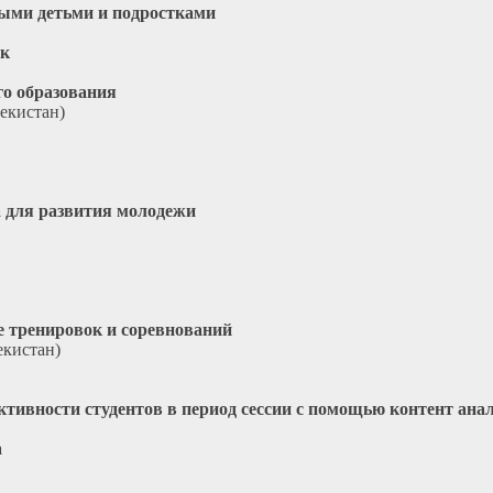
ными детьми и подростками
ок
о образования
бекистан)
а для развития молодежи
 тренировок и соревнований
екистан)
ктивности студентов в период сессии с помощью контент ана
а