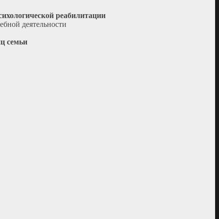
сихологической реабилитации
ебной деятельности
иц семьи