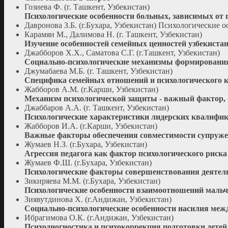
Гозиева Ф. (г. Ташкент, Узбекистан)
Психологические особенности больных, зависимых от 
Давронова З.Б. (г.Бухара, Узбекистан) Психологические о
Карамян М., Далимова Н. (г. Ташкент, Узбекистан)
Изучение особенностей семейных ценностей узбекиста
Джабборов Х.Х., Саматова С.Г. (г.Ташкент, Узбекистан)
Социально-психологические механизмы формирования
Джумабаева М.Б. (г. Ташкент, Узбекистан)
Специфика семейных отношений и психологического 
Жабборов А.М. (г.Карши, Узбекистан)
Механизм психологической защиты - важный фактор,
Джаббаров А.А. (г. Ташкент, Узбекистан)
Психологические характеристики лидерских квалифика
Жабборов И.А. (г.Карши, Узбекистан)
Важные факторы обеспечения совместимости супружес
Жумаев Н.З. (г.Бухара, Узбекистан)
Агрессия педагога как фактор психологического риска
Жумаев Ф.Ш. (г.Бухара, Узбекистан)
Психологические факторы совершенствования деятель
Зикиряева М.М. (г.Бухара, Узбекистан)
Психологические особенности взаимоотношений мальч
Зиявутдинова Х. (г.Андижан, Узбекистан)
Социально-психологические особенности насилия межд
Ибрагимова О.К. (г.Андижан, Узбекистан)
Психодиогностика и психокоррекция подготовки детей 