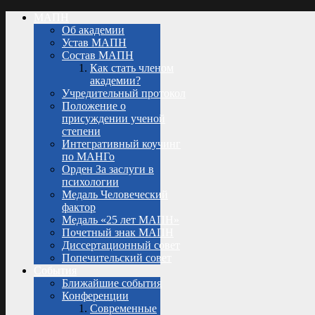
МАПН
Об академии
Устав МАПН
Состав МАПН
Как стать членом
академии?
Учредительный протокол
Положение о
присуждении ученой
степени
Интегративный коучинг
по МАНГо
Орден За заслуги в
психологии
Медаль Человеческий
фактор
Медаль «25 лет МАПН»
Почетный знак МАПН
Диссертационный совет
Попечительский совет
События
Ближайшие события
Конференции
Современные