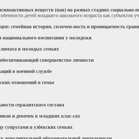
психоактивных веществ (пав) на разных стадиях социально-п
собенности детей младшего школьного возраста как субъектов уч
нцев: семейная история, сплочен-ность и проницаемость гран
 национального воспитания у молодежи
климата в молодых семьях
 обеспечивающий совершенство личности
ций в военной службе
ких отношений в семье
ности сержантского состава
иков и девочек в младших клас-сах
у супругами в узбекских семьях
к дополнительной образовательной деятельности