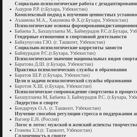
Социально-психологические работа с дезадаптирован
Ашуров Р.Р. (г.Бухара, Узбекистан)
Комплексный подход к изучению ценностных установ
Аъзамова М.А., Хакимова Ф.Х.(г.Бухара, Узбекистан)
Психологические основы формированиядистанционног
Бабаева З., Бахшуллаева М., Баймурадов Р.С.(г.Бухара, Уз
Гендерные отношения в спортивной деятельности
Байкунусова Г.Ю. (г. Ташкент, Узбекистан)
Социально-психологические корреляты зависти
Баймурадов Р.С.(г.Бухара, Узбекистан)
Психологическое значение национальных видов спорт
Баратова Д.Ш. (г.Бухара, Узбекистан)
Практика психологических службы в образования
Баратов Ш.Р. (г.Бухара, Узбекистан)
Цели и задачи психологической службы образования
Баротов Х.Ш. (г.Бухара, Узбекистан)
Психологическое сопровождение спортсмена в процессе
Бахшуллаева М, Бабаева З, Баймурадов Р.С. (г.Бухара, Узб
Лидерство в спорте
Бондарчук О.А. (г. Ташкент, Узбекистан)
Изучение способов регуляции стресса и поддержания а
Вагнер Е.Н. (Россия)
Логос и лотос: мужской и женский аспекты творчеств
Гозиева З.Э.(г. Ташкент, Узбекистан)
Сплоченность в спорте