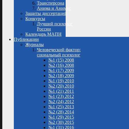
Трансперсона
Анима и Анимус
Защиты диссертаций
Конкурсы
Лучший психолог
России
Календарь МАПН
Публикации
Журналы
Человеческий фактор:
социальный психолог
№1 (15) 2008
№2 (16) 2008
№1 (17) 2009
№2 (18) 2009
№1 (19) 2010
№2 (20) 2010
№1 (21) 2011
№1 (23) 2012
№2 (24) 2012
№1 (25) 2013
№2 (28) 2014
№1 (29) 2015
№2 (30) 2015
№1 (31) 2016