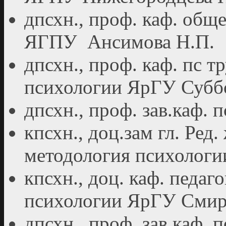
дпсхн., проф. каф. общ
ЯГПУ Ансимова Н.П.
дпсхн., проф. каф. пс 
психологии ЯрГУ Субб
дпсхн., проф. зав.каф.
кпсхн., доц.зам гл. Ред
методология психологи
кпсхн., доц. каф. педаг
психологии ЯрГУ Смир
дпсхн., проф. зав.каф.