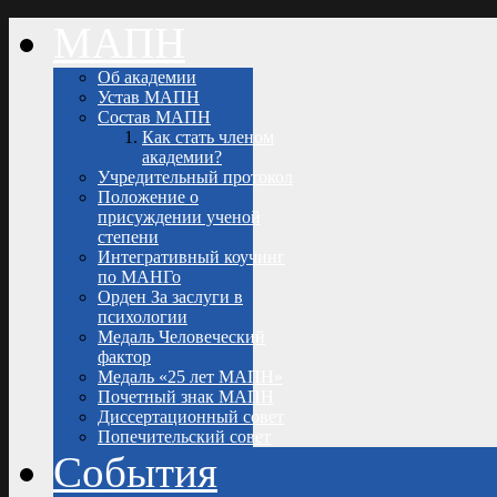
МАПН
Об академии
Устав МАПН
Состав МАПН
Как стать членом
академии?
Учредительный протокол
Положение о
присуждении ученой
степени
Интегративный коучинг
по МАНГо
Орден За заслуги в
психологии
Медаль Человеческий
фактор
Медаль «25 лет МАПН»
Почетный знак МАПН
Диссертационный совет
Попечительский совет
События