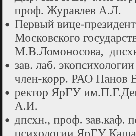
проф. Журавлев А.Л.
Первый вице-президент
Московского государств
М.В.Ломоносова, дпсхн
зав. лаб. экопсихологи
член-корр. РАО Панов 
ректор ЯрГУ им.П.Г.Дем
А.И.
дпсхн., проф. зав.каф. 
психологии ЯрГУ Каша