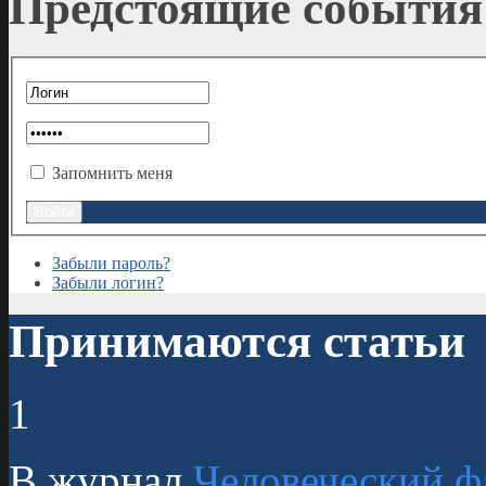
Предстоящие события
Запомнить меня
Забыли пароль?
Забыли логин?
Принимаются статьи
1
В журнал
Человеческий ф