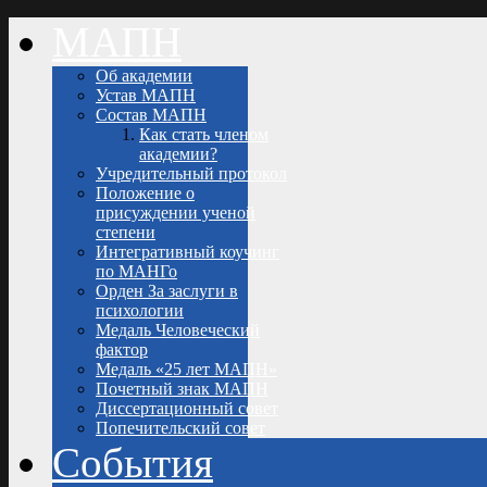
МАПН
Об академии
Устав МАПН
Состав МАПН
Как стать членом
академии?
Учредительный протокол
Положение о
присуждении ученой
степени
Интегративный коучинг
по МАНГо
Орден За заслуги в
психологии
Медаль Человеческий
фактор
Медаль «25 лет МАПН»
Почетный знак МАПН
Диссертационный совет
Попечительский совет
События