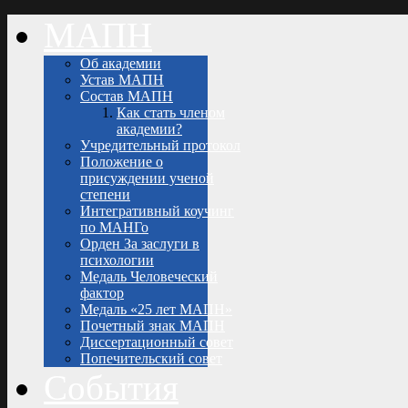
МАПН
Об академии
Устав МАПН
Состав МАПН
Как стать членом
академии?
Учредительный протокол
Положение о
присуждении ученой
степени
Интегративный коучинг
по МАНГо
Орден За заслуги в
психологии
Медаль Человеческий
фактор
Медаль «25 лет МАПН»
Почетный знак МАПН
Диссертационный совет
Попечительский совет
События