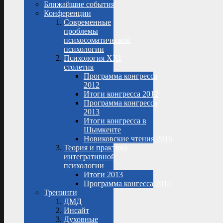
Ближайшие события
Конференции
Современные
проблемы
психосоматической
психологии
Психология XXI
столетия
Программа конгресса
2012
Итоги конгресса 2012
Программа конгресса
2013
Итоги конгресса в
Шымкенте
Новиковские чтения 2016
Теория и практика
интегративной
психологии
Итоги 2013
Программа конгесса 2014
Тренинги
ДМД
Инсайт
Духовные