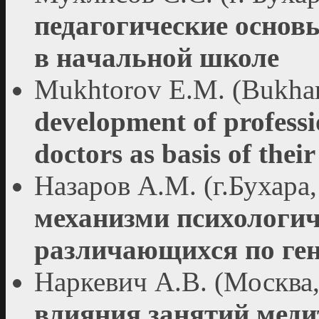
педагогические основ
в нaчaльной школe
Mukhtorov E.M. (Bukhar
development of profess
doctors as basis of their
Назаров А.М. (г.Бухара
механизми психологич
различающихся по ге
Наркевич А.В. (Москва
влияния занятий мед