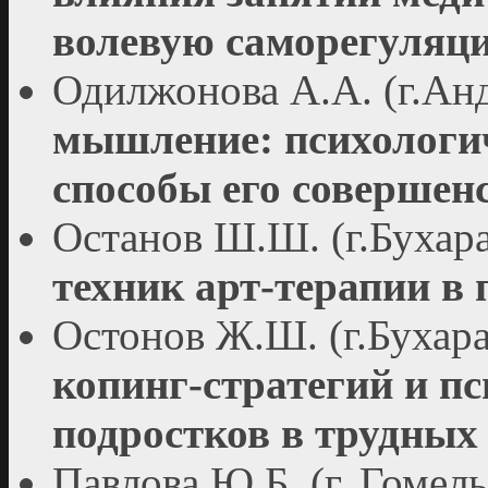
волевую саморегуляц
Одилжонова А.А. (г.Ан
мышление: психологич
способы его совершен
Останов Ш.Ш. (г.Бухара
техник арт-терапии в
Остонов Ж.Ш. (г.Бухар
копинг-стратегий и п
подростков в трудных
Павлова Ю.Б. (г. Гомел