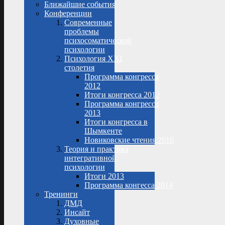
Ближайшие события
Конференции
Современные
проблемы
психосоматической
психологии
Психология XXI
столетия
Программа конгресса
2012
Итоги конгресса 2012
Программа конгресса
2013
Итоги конгресса в
Шымкенте
Новиковские чтения 2016
Теория и практика
интегративной
психологии
Итоги 2013
Программа конгесса 2014
Тренинги
ДМД
Инсайт
Духовные