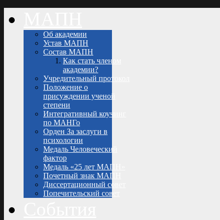
МАПН
Об академии
Устав МАПН
Состав МАПН
Как стать членом
академии?
Учредительный протокол
Положение о
присуждении ученой
степени
Интегративный коучинг
по МАНГо
Орден За заслуги в
психологии
Медаль Человеческий
фактор
Медаль «25 лет МАПН»
Почетный знак МАПН
Диссертационный совет
Попечительский совет
События