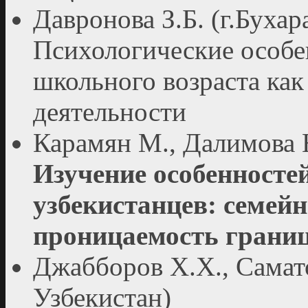
Давронова З.Б. (г.Бухар
Психологические особе
школьного возраста как
деятельности
Карамян М., Далимова Н
Изучение особенностей
узбекистанцев: семей
проницаемость границ
Джабборов Х.Х., Самато
Узбекистан)