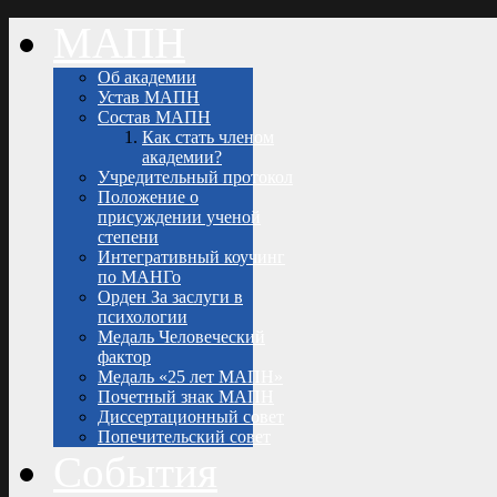
МАПН
Об академии
Устав МАПН
Состав МАПН
Как стать членом
академии?
Учредительный протокол
Положение о
присуждении ученой
степени
Интегративный коучинг
по МАНГо
Орден За заслуги в
психологии
Медаль Человеческий
фактор
Медаль «25 лет МАПН»
Почетный знак МАПН
Диссертационный совет
Попечительский совет
События