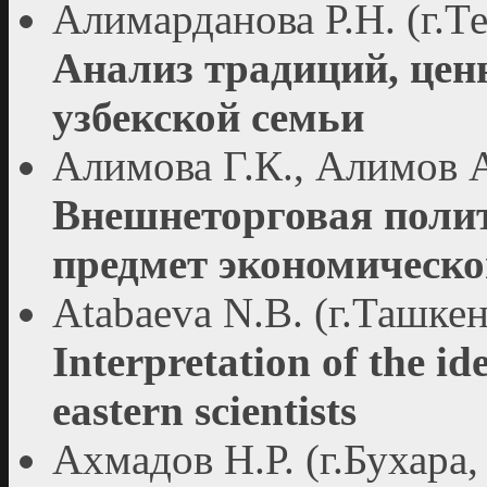
Алимарданова Р.Н. (г.Т
Анализ традиций, цен
узбекской семьи
Алимова Г.К., Алимов А
Внешнеторговая полит
предмет экономическо
Atabaeva N.B. (г.Ташкен
Interpretation of the id
eastern scientists
Ахмадов Н.Р. (г.Бухара,