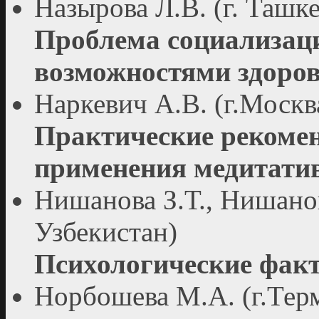
Назырова Л.В. (г. Ташке
Проблема социализаци
возможностями здоро
Наркевич А.В. (г.Москв
Практические рекомен
применения медитати
Нишанова З.Т., Нишанов
Узбекистан)
Психологические фак
Норбошева М.А. (г.Тер