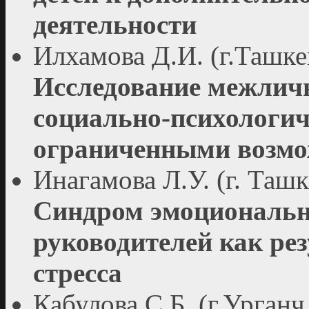
деятельности
Илхамова Д.И. (г.Ташке
Исследование межличн
социально-психологиче
ограниченными возмо
Инагамова Л.У. (г. Ташк
Синдром эмоциональн
руководителей как ре
стресса
Кабулова С.Б. (г.Урганч