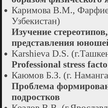
Каримова В.М., Фарфиев
Узбекистан)
Изучение стереотипов
представления юношеи
Karshieva D.S. (г.Ташке
Professional stress fact
Каюмов Б.З. (г. Наманга
Проблема формирован
подростков
Козлов В.В. (г.Ярославл