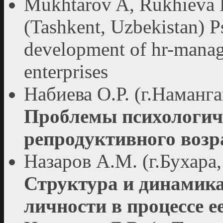
Mukhtarov A, Rukhievа 
(Tashkent, Uzbekistan) Р
develoрment of hr-mаnаge
enterрrises
Набиева О.Р. (г.Наманга
Проблемы психологич
репродуктивного возр
Назаров А.М. (г.Бухара,
Структура и динамик
личности в процессе е