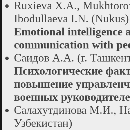
Ruxieva X.A., Mukhtorov
Ibodullaeva I.N. (Nukus)
Emotional intelligence as
communication with pee
Саидов А.А. (г. Ташкент
Психологические фак
повышение управленче
военных руководителе
Салахутдинова М.И., На
Узбекистан)