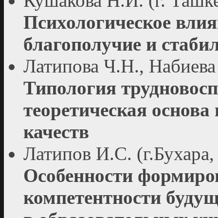
Кушакова Н.И. (г. Ташк
Психологическое влия
благополучие и стаби
Латипова Ч.Н., Набиева
Типология трудновосп
теоретическая основа
качеств
Латипов И.С. (г.Бухара,
Особенности формиро
компетентности буду