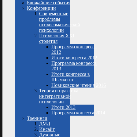
Ближайшие события
Конференции
Современные
проблемы
психосоматической
психологии
Психология XXI
столетия
Программа конгресса
2012
Итоги конгресса 2012
Программа конгресса
2013
Итоги конгресса в
Шымкенте
Новиковские чтения 2016
Теория и практика
интегративной
психологии
Итоги 2013
Программа конгесса 2014
Тренинги
ДМД
Инсайт
Духовные