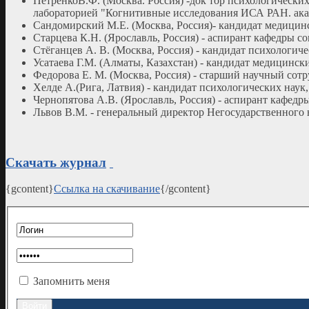
ПетренкоВ.Ф. (Москва. Россия) -док тор психологически
лабораторией "Когнитивные исследования ИСА РАН. а
Сандомирский М.Е. (Москва, Россия)- кандидат медицин
Старцева К.Н. (Ярославль, Россия) - аспирант кафедры 
Стёганцев А. В. (Москва, Россия) - кандидат психологич
Усатаева Г.М. (Алматы, Казахстан) - кандидат медицин
Федорова Е. М. (Москва, Россия) - старший научный сотр
Хелде А.(Рига, Латвия) - кандидат психологических нау
Чернопятова А.В. (Ярославль, Россия) - аспирант кафед
Львов В.М. - генеральный директор Негосударственного
Скачать журнал
{gcontent}
Ссылка на скачивание
{/gcontent}
Запомнить меня