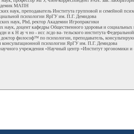
х наук, профессор МГУ, член-корреспондент РАН. зав. лаборато
кадемик МАПН
ских наук, преподаватель Института групповой и семейной пси
социальной психологии ЯрГУ им. П.Г. Демидова
еских наук, Phd, ректор Академии Игропракгики
ских наук, доцент кафедры Общественного здоровья и социаль
удн и к Н ау ч но - исс лсдо ва- тельского института Федеральн
к, доктор философ™ по психологии, преподаватель, консультиру
ры консультационной психологии ЯрГУ им. П.Г. Демидова
 научного учреждения «Научный центр «Институт эргономики и