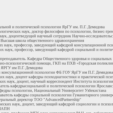
альной и политической психологии ЯрГУ им. П.Г. Демидова
хологических наук, доктор философии по психологии, бизнес-тр
х наук, доцентведущий научный сотрудник Научно-исследовател
р. Высшая школа общественного здравоохранения
ских наук, профессор, заведующий кафедрой консультационной
ских наук, профессор, заведующий кафедрой социальной и полит
 преподаватель. Кафедра Общественного здоровья и социальны
ьно-психологической помощи, ГКП на ПХВ «Городская поликли
 ЯРГУ им П.Г. Демидова
дры консультационной психологии ФБ ГОУ ЯрГУ им П.Г. Демидова
еских наук, доцент кафедры психодиагностики и практической 
еских наук, доцент, научный корреспондент Института психолог
аватель кафедрысоциальной и политической психологии Ярославс
 кафедры психологии, Национальный Университет Узбекистана
одаватель кафедры социальной психологии Гуманитарного универ
енеральный директор ТОО "AdvancedPartnership"
огических наук, доцент, заведующий кафедрой социологии и пс
 МАПН