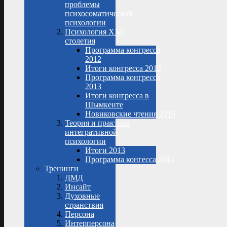
проблемы
психосоматической
психологии
Психология XXI
столетия
Программа конгресса
2012
Итоги конгресса 2012
Программа конгресса
2013
Итоги конгресса в
Шымкенте
Новиковские чтения 2016
Теория и практика
интегративной
психологии
Итоги 2013
Программа конгесса 2014
Тренинги
ДМД
Инсайт
Духовные
странствия
Персона
Интерперсона