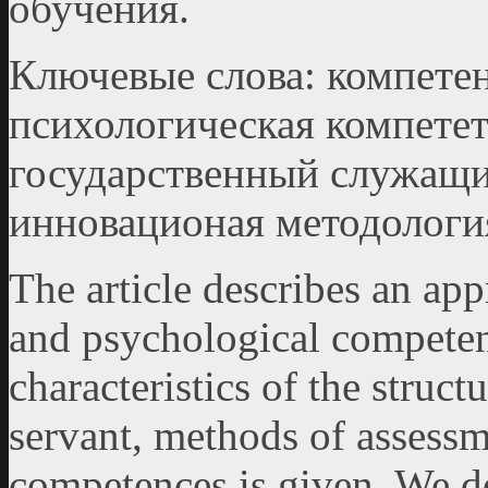
обучения.
Ключевые слова: компетен
психологическая компетет
государственный служащий
инновационая мето­дологи
The article describes an app
and psychological competen
characteristics of the struc
servant, methods of assess
competences is given. We de