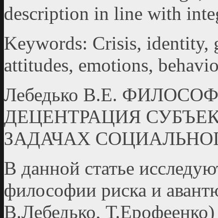
description in line with int
Keywords: Crisis, identity, 
attitudes, emotions, behavio
Лебедько В.Е. ФИЛОС
ДЕЦЕНТРАЦИЯ СУБЪЕК
ЗАДАЧАХ СОЦИАЛЬНО
В данной статье исследу
философии риска и аван­т
В.Лебедько, Т.Ерофеенко)