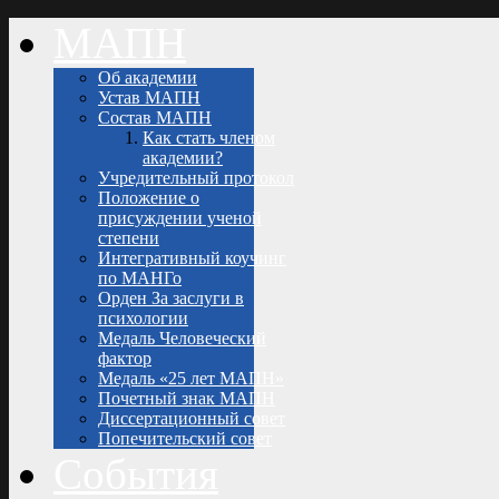
МАПН
Об академии
Устав МАПН
Состав МАПН
Как стать членом
академии?
Учредительный протокол
Положение о
присуждении ученой
степени
Интегративный коучинг
по МАНГо
Орден За заслуги в
психологии
Медаль Человеческий
фактор
Медаль «25 лет МАПН»
Почетный знак МАПН
Диссертационный совет
Попечительский совет
События