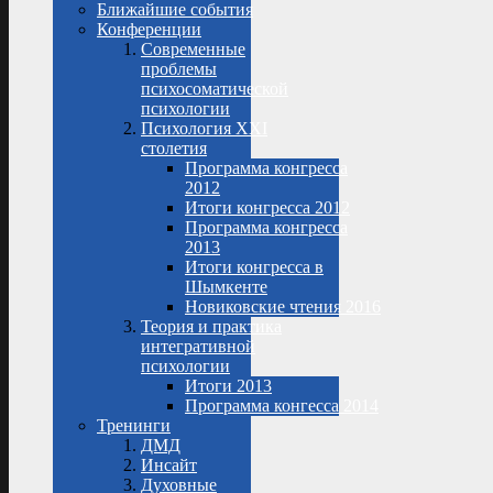
Ближайшие события
Конференции
Современные
проблемы
психосоматической
психологии
Психология XXI
столетия
Программа конгресса
2012
Итоги конгресса 2012
Программа конгресса
2013
Итоги конгресса в
Шымкенте
Новиковские чтения 2016
Теория и практика
интегративной
психологии
Итоги 2013
Программа конгесса 2014
Тренинги
ДМД
Инсайт
Духовные