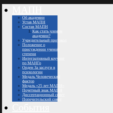
МАПН
Об академии
Устав МАПН
Состав МАПН
Как стать членом
академии?
Учредительный протокол
Положение о
присуждении ученой
степени
Интегративный коучинг
по МАНГо
Орден За заслуги в
психологии
Медаль Человеческий
фактор
Медаль «25 лет МАПН»
Почетный знак МАПН
Диссертационный совет
Попечительский совет
События