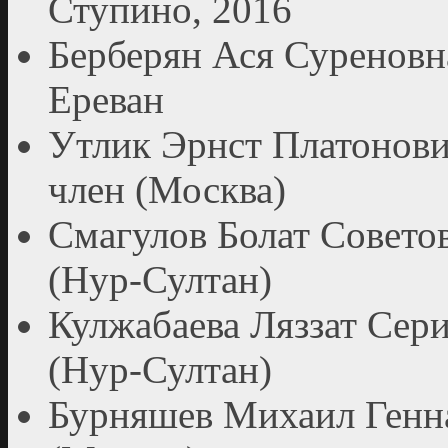
Ступино, 2016
Берберян Ася Суреновн
Ереван
Утлик Эрнст Платонови
член (Москва)
Смагулов Болат Совето
(Нур-Султан)
Кулжабаева Ляззат Сер
(Нур-Султан)
Бурняшев Михаил Генна