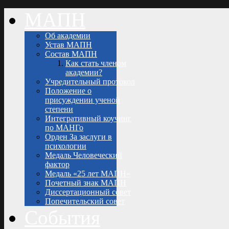
МАПН
Об академии
Устав МАПН
Состав МАПН
Как стать членом
академии?
Учредительный протокол
Положение о
присуждении ученой
степени
Интегративный коучинг
по МАНГо
Орден За заслуги в
психологии
Медаль Человеческий
фактор
Медаль «25 лет МАПН»
Почетный знак МАПН
Диссертационный совет
Попечительский совет
События