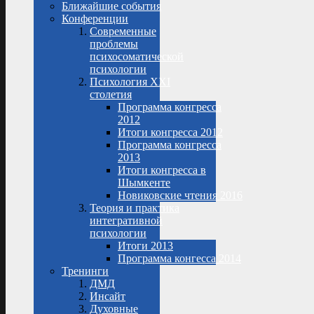
Ближайшие события
Конференции
Современные
проблемы
психосоматической
психологии
Психология XXI
столетия
Программа конгресса
2012
Итоги конгресса 2012
Программа конгресса
2013
Итоги конгресса в
Шымкенте
Новиковские чтения 2016
Теория и практика
интегративной
психологии
Итоги 2013
Программа конгесса 2014
Тренинги
ДМД
Инсайт
Духовные